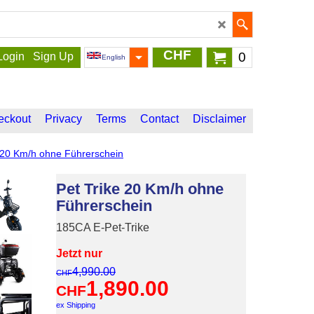
CHF
0
Login
Sign Up
English
eckout
Privacy
Terms
Contact
Disclaimer
 20 Km/h ohne Führerschein
Pet Trike 20 Km/h ohne
Führerschein
185CA E-Pet-Trike
Jetzt nur
4,990.00
CHF
1,890.00
CHF
ex Shipping